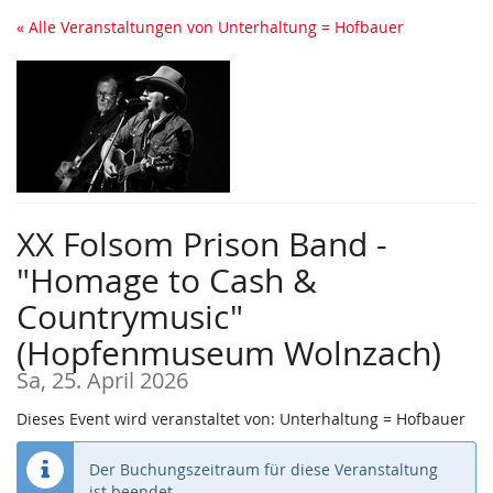
Zum
« Alle Veranstaltungen von Unterhaltung = Hofbauer
Haupt-
Inhalt
springen
XX Folsom Prison Band -
"Homage to Cash &
Countrymusic"
(Hopfenmuseum Wolnzach)
Sa, 25. April 2026
Dieses Event wird veranstaltet von: Unterhaltung = Hofbauer
Der Buchungszeitraum für diese Veranstaltung
ist beendet.