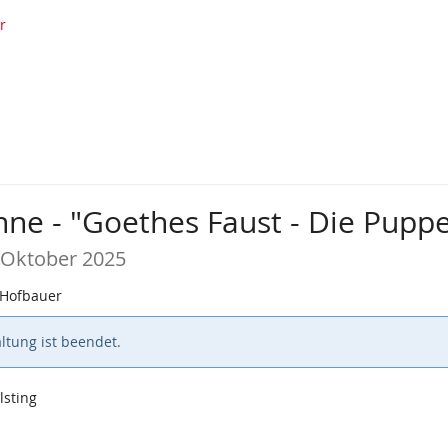
r
ne - "Goethes Faust - Die Pup
 Oktober 2025
 Hofbauer
ltung ist beendet.
lsting