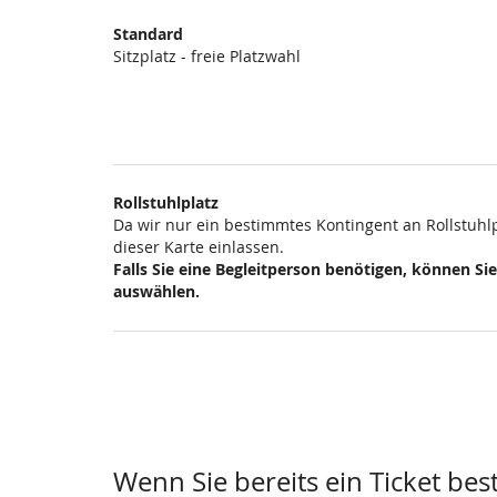
Produkte
Standard
Unkategorisierte
Sitzplatz - freie Platzwahl
Produkte
Rollstuhlplatz
Da wir nur ein bestimmtes Kontingent an Rollstuhl
dieser Karte einlassen.
Falls Sie eine Begleitperson benötigen, können Si
auswählen.
Wenn Sie bereits ein Ticket bes