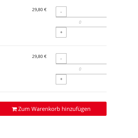
29,80 €
Menge
-
+
29,80 €
Menge
-
+
Zum Warenkorb hinzufügen