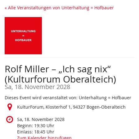
Zum
« Alle Veranstaltungen von Unterhaltung = Hofbauer
Haupt-
Inhalt
springen
Rolf Miller – „Ich sag nix“
(Kulturforum Oberalteich)
Sa, 18. November 2028
Dieses Event wird veranstaltet von: Unterhaltung = Hofbauer
KulturForum, Klosterhof 1, 94327 Bogen-Oberalteich
Sa, 18. November 2028
Beginn:
19:30
Uhr
Einlass:
18:45
Uhr
Zum Kalender hinzufügen