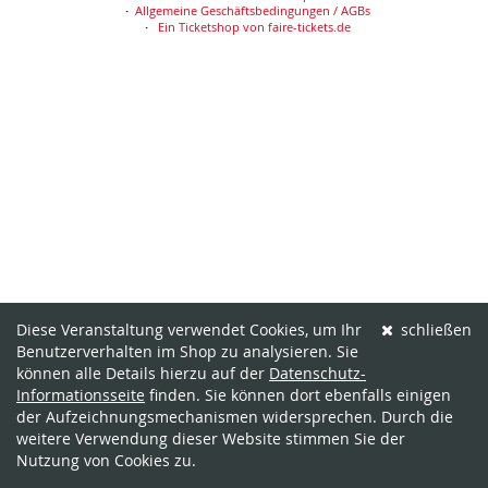
Allgemeine Geschäftsbedingungen / AGBs
Ein Ticketshop von faire-tickets.de
Diese Veranstaltung verwendet Cookies, um Ihr
schließen
Benutzerverhalten im Shop zu analysieren. Sie
können alle Details hierzu auf der
Datenschutz-
Informationsseite
finden. Sie können dort ebenfalls einigen
der Aufzeichnungsmechanismen widersprechen. Durch die
weitere Verwendung dieser Website stimmen Sie der
Nutzung von Cookies zu.