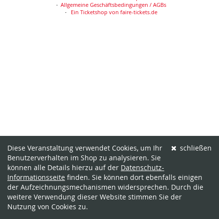
Allgemeine Geschäftsbedingungen / AGBs
Ein Ticketshop von faire-tickets.de
Diese Veranstaltung verwendet Cookies, um Ihr
schließen
Benutzerverhalten im Shop zu analysieren. Sie
können alle Details hierzu auf der
Datenschutz-
Informationsseite
finden. Sie können dort ebenfalls einigen
der Aufzeichnungsmechanismen widersprechen. Durch die
weitere Verwendung dieser Website stimmen Sie der
Nutzung von Cookies zu.